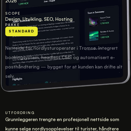
2026
SCOPE
Design, Utvikling, SEO, Hosting
PAKKE
STANDARD
Nettside for nordlysturoperatør i Tromsø. Integrert
bookingsystem, headless CMS og automatisert e-
posthåndtering — bygget for at kunden kan drifte alt
selv.
UTFORDRING
Grunnleggeren trengte en profesjonell nettside som
kunne selge nordlysopplevelser til turister, håndtere